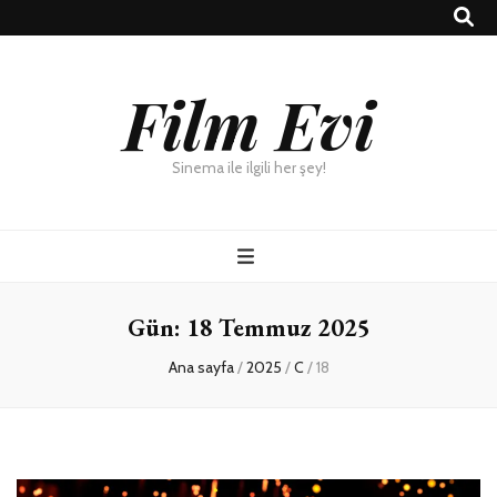
Film Evi
Sinema ile ilgili her şey!
Gün:
18 Temmuz 2025
Ana sayfa
/
2025
/
C
/
18