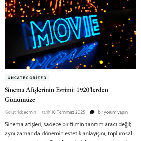
UNCATEGORIZED
Sinema Afişlerinin Evrimi: 1920’lerden
Günümüze
Sinema
Geliştirici:
admin
tarih
18 Temmuz 2025
bir yorum yapın
Afişlerinin
Sinema afişleri, sadece bir filmin tanıtım aracı değil;
Evrimi:
1920’lerden
aynı zamanda dönemin estetik anlayışını, toplumsal
Günümüze