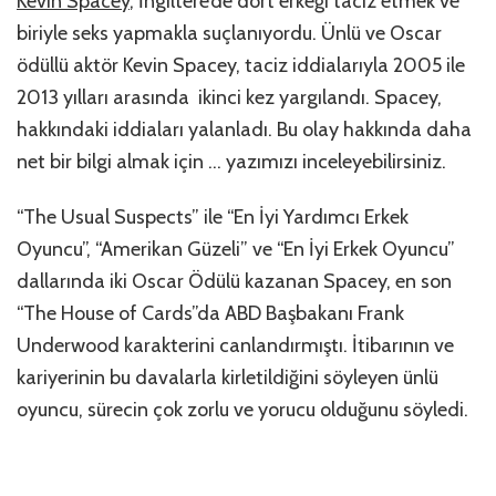
Kevin Spacey
, İngiltere’de dört erkeği taciz etmek ve
biriyle seks yapmakla suçlanıyordu. Ünlü ve Oscar
ödüllü aktör Kevin Spacey, taciz iddialarıyla 2005 ile
2013 yılları arasında ikinci kez yargılandı. Spacey,
hakkındaki iddiaları yalanladı. Bu olay hakkında daha
net bir bilgi almak için … yazımızı inceleyebilirsiniz.
“The Usual Suspects” ile “En İyi Yardımcı Erkek
Oyuncu”, “Amerikan Güzeli” ve “En İyi Erkek Oyuncu”
dallarında iki Oscar Ödülü kazanan Spacey, en son
“The House of Cards”da ABD Başbakanı Frank
Underwood karakterini canlandırmıştı. İtibarının ve
kariyerinin bu davalarla kirletildiğini söyleyen ünlü
oyuncu, sürecin çok zorlu ve yorucu olduğunu söyledi.