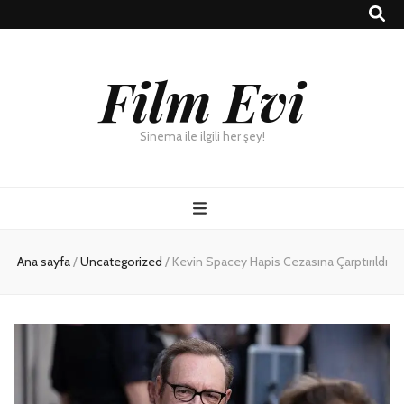
Film Evi
Sinema ile ilgili her şey!
Ana sayfa
/
Uncategorized
/
Kevin Spacey Hapis Cezasına Çarptırıldı