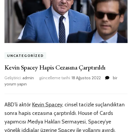
UNCATEGORIZED
Kevin Spacey Hapis Cezasına Çarptırıldı
Kevin
Geliştirici:
admin
güncelleme tarihi
18 Ağustos 2022
bir
Spacey
yorum yapın
Hapis
Cezasına
Çarptırıldı
ABD’li aktör
Kevin Spacey
, cinsel tacizle suçlandıktan
için
sonra hapis cezasına çarptırıldı. House of Cards
yapımcısı Medya Hakları Sermayesi, Spacey’ye
yönelik iddialar üzerine Spacey ile yollarını ayırdı.